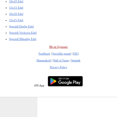
10x10 Edel
15x15 Edel
20x20 Edel
25x25 Edel
Speciell Daglig Edel
Speciell Veckovis Edel
Speciell Månatlig Edel
Bli en Gynnare
Feedback
|
Specifikt pussel
|
FAQ
Massutskrift
|
Hall of Fame
|
Statistik
Privacy Policy
iOS App