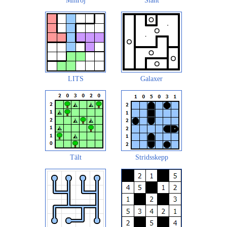
Minröj
Slant
LITS
Galaxer
Tält
Stridsskepp