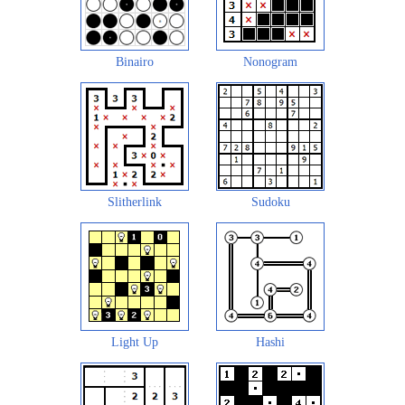
Binairo
Nonogram
Slitherlink
Sudoku
Light Up
Hashi